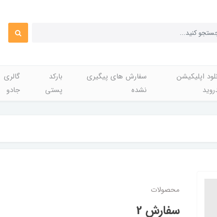
لود اپلیکیشن
سفارش های پیگیری
بارکد
گالری
روید
نشده
پستی
جادو
محصولات
سفارش 2