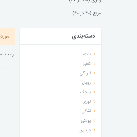
رانری (45 در 34)
مربع (40 در 40)
دسته‌بندی
موردی
ترتیب نم
پتینه
کنفی
آبرنگی
رویال
پیچک
لوزی
اشکی
پولکی
درباری