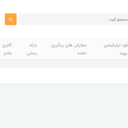
لود اپلیکیشن
سفارش های پیگیری
بارکد
گالری
روید
نشده
پستی
جادو