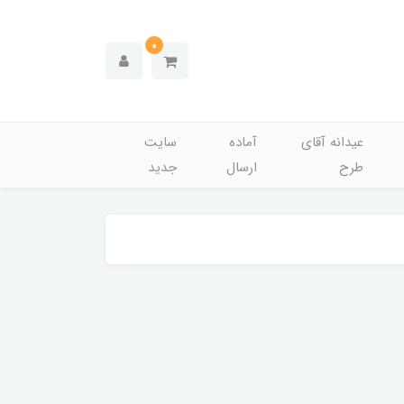
0
عیدانه آقای
آماده
سایت
طرح
ارسال
جدید