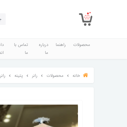
محصولات
راهنما
درباره
تماس با
دان
ما
ما
اند
خانه
محصولات
رانر
پتینه
ران