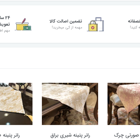
24 س
صفانه
تضمین اصالت کالا
تعوی
 کنید!
مهمه از کی میخرید!
مهم اط
نه صورتی چرک
رانر پتینه شیری براق
رانر پتینه 