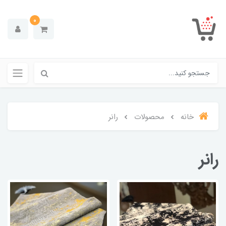
0
خانه
محصولات
رانر
رانر