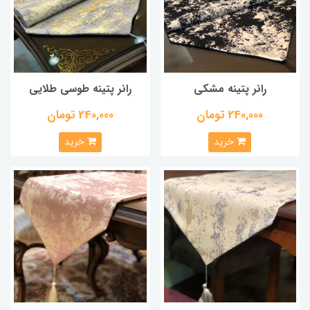
رانر پتینه مشکی
رانر پتینه طوسی طلایی
240,000 تومان
240,000 تومان
خرید
خرید