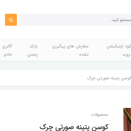
لود اپلیکیشن
سفارش های پیگیری
بارکد
گالری
روید
نشده
پستی
جادو
وسن پتینه صورتی چرک
محصولات
کوسن پتینه صورتی چرک