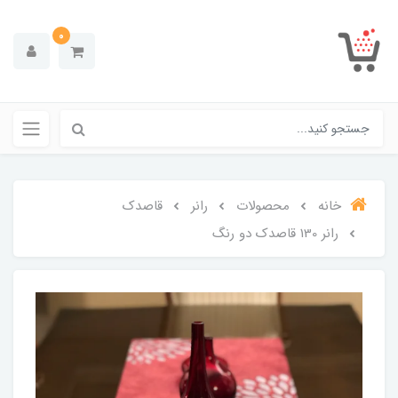
0
خانه
محصولات
رانر
قاصدک
رانر 130 قاصدک دو رنگ