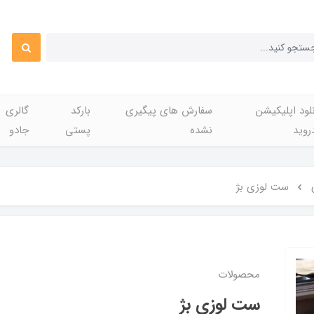
لود اپلیکیشن
سفارش های پیگیری
بارکد
گالری
روید
نشده
پستی
جادو
ست لوزی بژ
محصولات
ست لوزی بژ