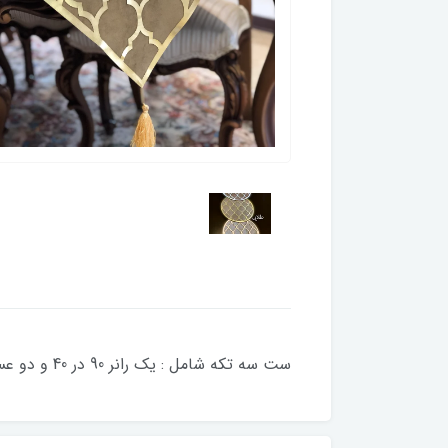
ست سه تکه شامل : یک رانر 90 در 40 و دو عسلی45 در 34 سانتی هست و ست چهار تکه شامل ست سه تکه و یک رانر 135 در 45 سانت میباشد .