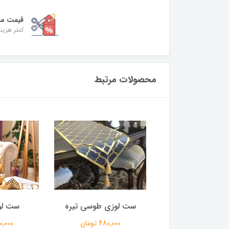
قیمت من
کمتر هزینه
محصولات مرتبط
ی زرشکی ابروبادی
ست لوزی طوسی تیره
ست لو
480,000 تومان
480,000 تومان
480,000 