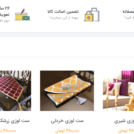
24 س
صفانه
تضمین اصالت کالا
تعوی
 کنید!
مهمه از کی میخرید!
مهم اط
زی شیری
ست لوزی خردلی
ست لوزی زرشکی
تومان
480,000 تومان
480,000 تومان