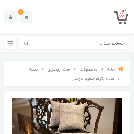
0
خانه
محصولات
ست رومیزی
پتینه
ست پتینه سفید طوسی